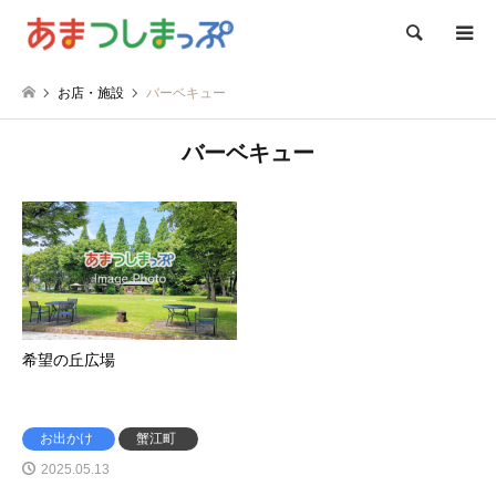
検索
お店・施設
バーベキュー
バーベキュー
希望の丘広場
お出かけ
蟹江町
2025.05.13