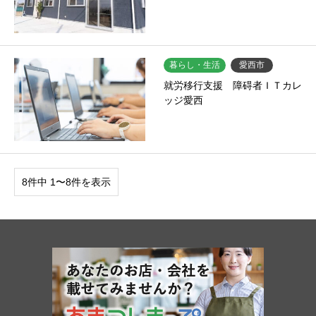
暮らし・生活
愛西市
就労移行支援 障碍者ＩＴカレ
ッジ愛西
8件中 1〜8件を表示