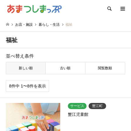
検索
お店・施設
暮らし・生活
福祉
福祉
並べ替え条件
新しい順
古い順
閲覧数順
8件中 1〜8件を表示
サービス
蟹江町
蟹江児童館