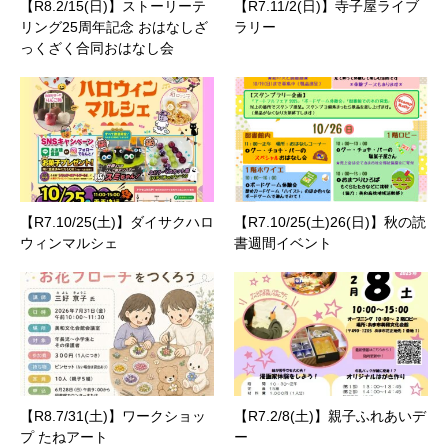
【R8.2/15(日)】ストーリーテ
【R7.11/2(日)】寺子屋ライブ
リング25周年記念 おはなしざ
ラリー
っくざく合同おはなし会
【R7.10/25(土)】ダイサクハロ
【R7.10/25(土)26(日)】秋の読
ウィンマルシェ
書週間イベント
【R8.7/31(土)】ワークショッ
【R7.2/8(土)】親子ふれあいデ
プ たねアート
ー