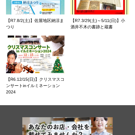
【R7.8/2(土)】佐屋地区納涼ま
【R7.3/29(土)～5/11(日)】小
つり
酒井不木の書跡と蔵書
【R6.12/15(日)】クリスマスコ
ンサートinイルミネーション
2024