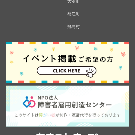
大治町
蟹江町
飛島村