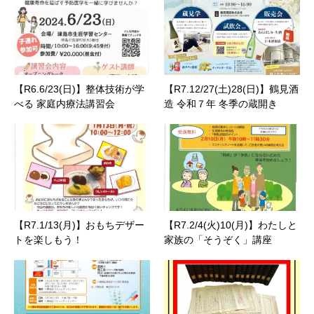
【R6.6/23(日)】整体技術が学
【R7.12/27(土)28(日)】鶴見酒
べる 家庭内療法講習会
造 令和７年 冬季の蔵開き
【R7.1/13(月)】おもちデザー
【R7.2/4(火)10(月)】わたしと
トを楽しもう！
家族の「そうぞく」講座