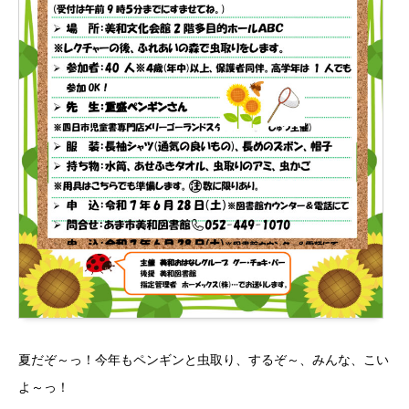
夏だぞ～っ！今年もペンギンと虫取り、するぞ～、みんな、こい
よ～っ！