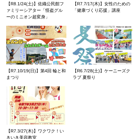
【R8.1/24(土)】佐織公民館フ
【R7.7/17(木)】女性のための
ァミリーシアター「怪盗グル
「健康づくり応援」講座
ーのミニオン超変身」
【R7.10/19(日)】第4回 輪と和
【R6.7/28(土)】ケーニーズク
まつり
ラブ 夏祭り
【R7.3/27(木)】ワクワク！い
きいき美容教室