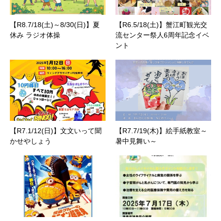
【R8.7/18(土)～8/30(日)】夏
【R6.5/18(土)】蟹江町観光交
休み ラジオ体操
流センター祭人6周年記念イベ
ント
【R7.1/12(日)】文文いって聞
【R7.7/19(木)】絵手紙教室～
かせやしょう
暑中見舞い～