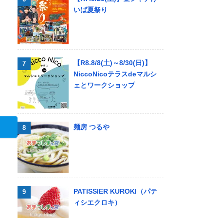
いば夏祭り
【R8.8/8(土)～8/30(日)】
NiccoNicoテラスdeマルシ
ェとワークショップ
麺房 つるや
PATISSIER KUROKI（パテ
ィシエクロキ）