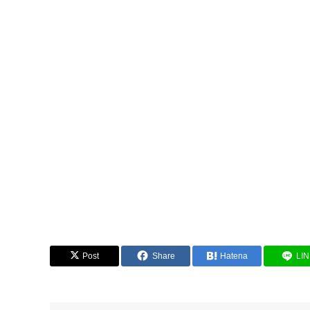
Post
Share
Hatena
LI