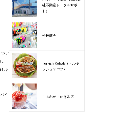
社不動産トータルサポー
ト）
松枝商会
アジア
し、
Turkish Kebab（トルキ
ッシュケバブ）
催しま
ドバイ
しあわせ・かき氷店