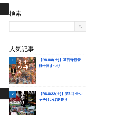
検索
人気記事
【R8.8/8(土)】甚目寺観音
桃十日まつり
【R8.8/22(土)】第5回 金シ
ャチけいば夏祭り