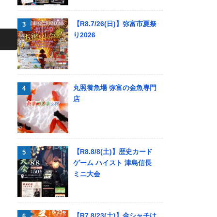
【R8.7/26(日)】弥富市夏祭
り2026
丸照養魚場 弥富の金魚専門
店
【R8.8/8(土)】歴史カード
ゲーム ハイスト 津島信長
ミニ大会
【R7.8/23(土)】金シャチけ