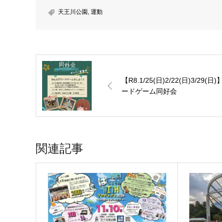
天王川公園
,
運動
【R8.1/25(日)2/22(日)3/29(日
ードゲーム同好会
関連記事