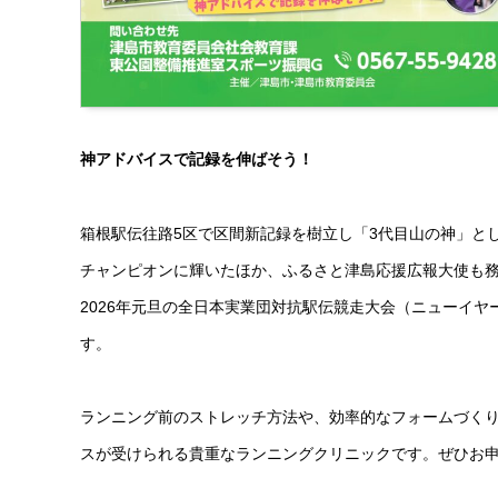
神アドバイスで記録を伸ばそう！
箱根駅伝往路5区で区間新記録を樹立し「3代目山の神」と
チャンピオンに輝いたほか、ふるさと津島応援広報大使も務
2026年元旦の全日本実業団対抗駅伝競走大会（ニューイ
す。
ランニング前のストレッチ方法や、効率的なフォームづく
スが受けられる貴重なランニングクリニックです。ぜひお