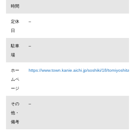
時間
定休
–
日
駐車
–
場
ホー
https://www.town.kanie.aichi.jp/soshiki/18/tomiyoshitake
ムペ
ージ
その
–
他・
備考