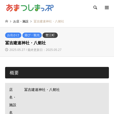
検索
お店・施設
冨吉建速神社・八剱社
お出かけ
遊び・観光
蟹江町
冨吉建速神社・八剱社
2025.05.27 / 最終更新日：2025.05.27
概要
店
冨吉建速神社・八剱社
名・
施設
名