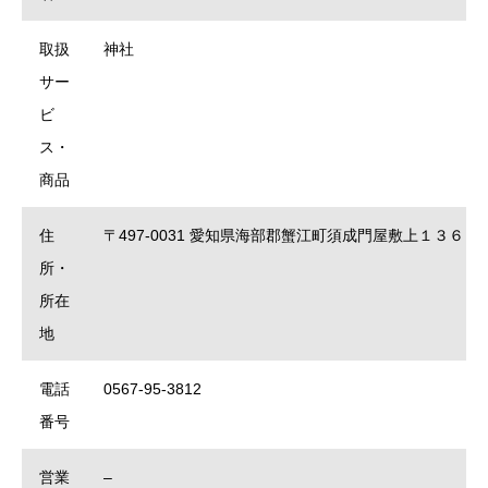
取扱
神社
サー
ビ
ス・
商品
住
〒497-0031 愛知県海部郡蟹江町須成門屋敷上１３６３
所・
所在
地
電話
0567-95-3812
番号
営業
–