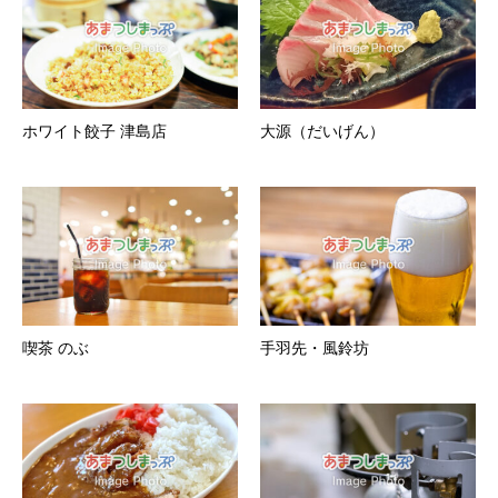
ホワイト餃子 津島店
大源（だいげん）
喫茶 のぶ
手羽先・風鈴坊