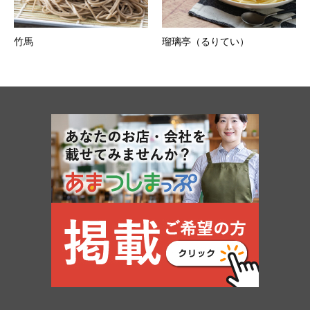
竹馬
瑠璃亭（るりてい）