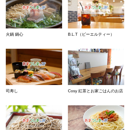
火鍋 鍋心
B.L.T（ビーエルティー）
司寿し
Cosy 紅茶とお家ごはんのお店