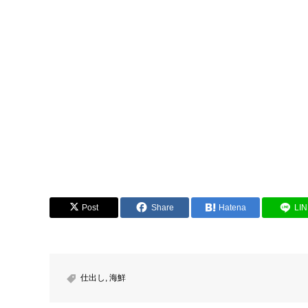
Post
Share
Hatena
LI
仕出し
,
海鮮