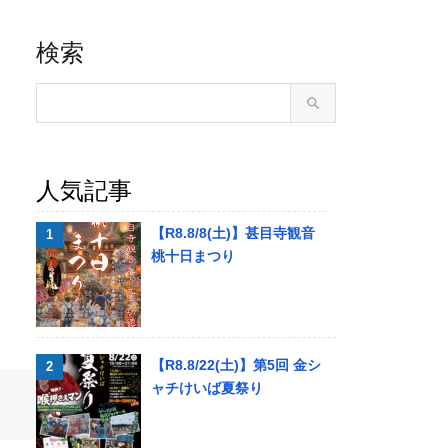
検索
人気記事
【R8.8/8(土)】甚目寺観音
桃十日まつり
【R8.8/22(土)】第5回 金シ
ャチけいば夏祭り