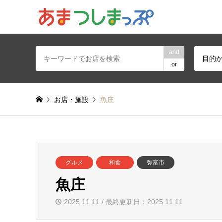
あま・津島地区
and
目的
or
お店・施設
魚庄
グルメ
和食
弥富市
魚庄
2025.11.11 / 最終更新日：2025.11.11