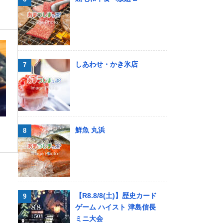
しあわせ・かき氷店
鮮魚 丸浜
【R8.8/8(土)】歴史カード
ゲーム ハイスト 津島信長
ミニ大会