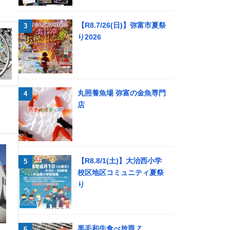
【R8.7/26(日)】弥富市夏祭
り2026
丸照養魚場 弥富の金魚専門
店
【R8.8/1(土)】大治西小学
校区地区コミュニティ夏祭
り
黒毛和牛食べ放題 Z