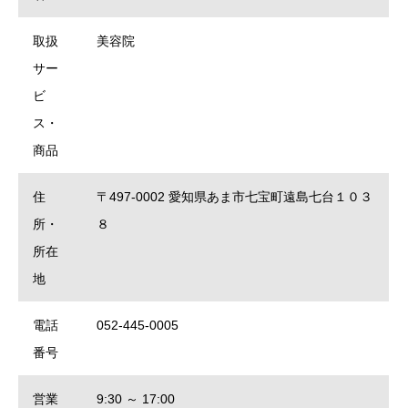
取扱
美容院
サー
ビ
ス・
商品
住
〒497-0002 愛知県あま市七宝町遠島七台１０３
所・
８
所在
地
電話
052-445-0005
番号
営業
9:30 ～ 17:00