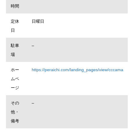
時間
定休
日曜日
日
駐車
–
場
ホー
https://peraichi.com/landing_pages/view/cccama
ムペ
ージ
その
–
他・
備考