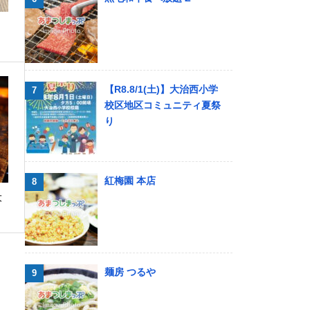
【R8.8/1(土)】大治西小学
校区地区コミュニティ夏祭
り
紅梅園 本店
大
麺房 つるや