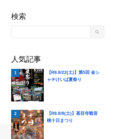
検索
人気記事
【R8.8/22(土)】第5回 金シ
ャチけいば夏祭り
【R8.8/8(土)】甚目寺観音
桃十日まつり