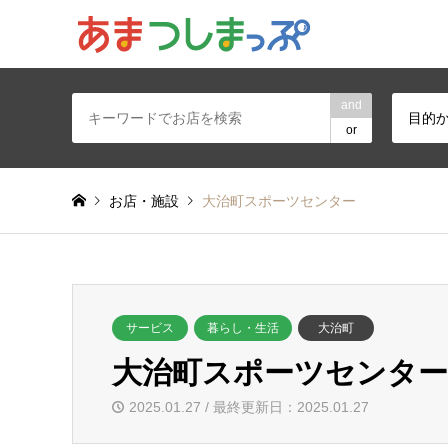
あま・津島地区
and
目的
or
お店・施設
大治町スポーツセンター
サービス
暮らし・生活
大治町
大治町スポーツセンター
2025.01.27 / 最終更新日：2025.01.27