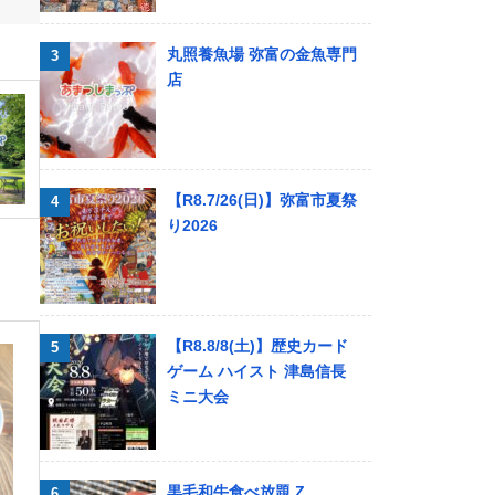
丸照養魚場 弥富の金魚専門
店
【R8.7/26(日)】弥富市夏祭
り2026
【R8.8/8(土)】歴史カード
ゲーム ハイスト 津島信長
ミニ大会
黒毛和牛食べ放題 Z