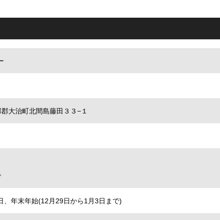
ー
県海部郡大治町北間島藤田３３−１
で
、年末年始(12月29日から1月3日まで)