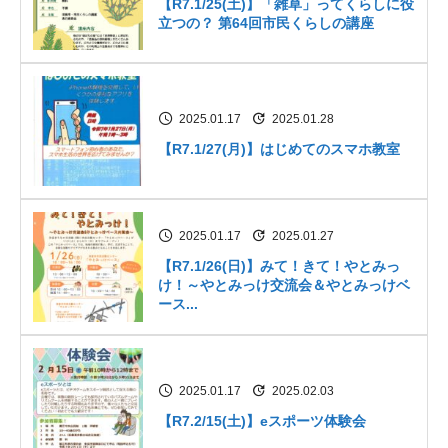
【R7.1/25(土)】「雑草」ってくらしに役
立つの？ 第64回市民くらしの講座
2025.01.17
2025.01.28
【R7.1/27(月)】はじめてのスマホ教室
2025.01.17
2025.01.27
【R7.1/26(日)】みて！きて！やとみっ
け！～やとみっけ交流会＆やとみっけベ
ース...
2025.01.17
2025.02.03
【R7.2/15(土)】eスポーツ体験会