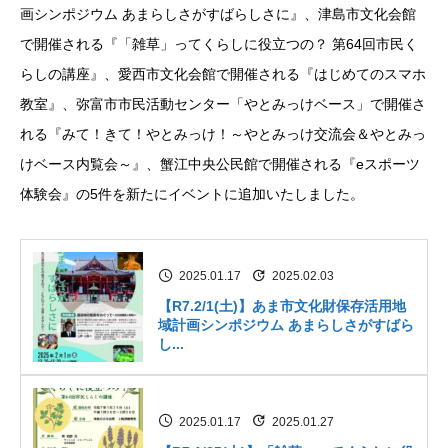
画シンポジウム あまらしさがすばらしさに』、津島市文化会館
で開催される『「雑草」ってくらしに役立つの？ 第64回市民く
らしの講座』、愛西市文化会館で開催される『はじめてのスマホ
教室』、弥富市市民活動センター「やとみっけベース」で開催さ
れる『みて！きて！やとみっけ！～やとみっけ交流会＆やとみっ
けベース内覧会～』、蟹江中央公民館で開催される『eスポーツ
体験会』の5件を新たにイベントに追加いたしました。
2025.01.17
2025.02.03
【R7.2/1(土)】あま市文化財保存活用地
域計画シンポジウム あまらしさがすばら
し...
2025.01.17
2025.01.27