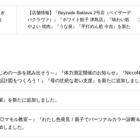
【店舗情報】『Beyzade Baklava 2号店（ベイザーデ
にぎ
バクラヴァ）』『ホワイト餃子 津島店』『味わい処
島
やよい 焼肉』『うな泉』『手打めん処 今吉』を新た
に追加しました。
の一歩を踏み出そう～』『体力測定開催のお知らせ』『NiccoNi
の設計図をつくろう！』『母の壮絶な老い支度』を新たに追加しまし
展』を新たに追加しました。
ル◎マモル教室～』『わたし色発見！親子でパーソナルカラー診断
加しました。