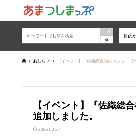
あま・津島地区
and
目的
or
お知らせ
【イベント】『佐織総合福祉センター 
【イベント】『佐織総合
追加しました。
2025.08.27