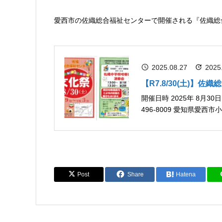
愛西市の佐織総合福祉センターで開催される『佐織総
2025.08.27
2025
【R7.8/30(土)】佐
開催日時 2025年 8月30日（土） 午前9時～午後3時 開催場所 佐織総合福祉センター（〒
496-8009 愛知県愛西市小津町観音堂２７） 概要
奏会ウクレレ演奏（すまい
Post
Share
Hatena