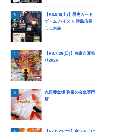
【R8.8/8(土)】歴史カード
ゲーム ハイスト 津島信長
ミニ大会
【R8.7/26(日)】弥富市夏祭
り2026
丸照養魚場 弥富の金魚専門
店
【R7.8/23(土)】金シャチけ