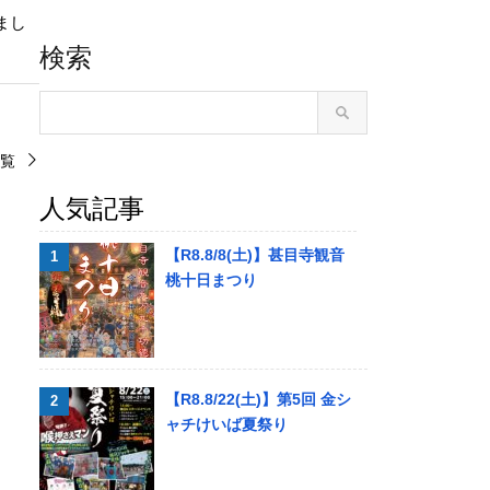
まし
検索
覧
人気記事
【R8.8/8(土)】甚目寺観音
桃十日まつり
【R8.8/22(土)】第5回 金シ
ャチけいば夏祭り