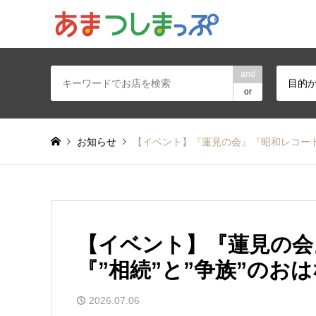
あま・津島地区
and
目的
or
お知らせ
【イベント】『蓮見の会』『昭和レコード
【イベント】『蓮見の会
『”相続”と”争族”の
2026.07.06