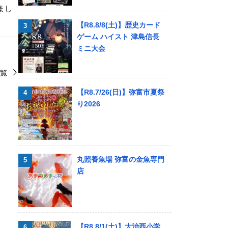
まし
【R8.8/8(土)】歴史カード
ゲーム ハイスト 津島信長
ミニ大会
覧
【R8.7/26(日)】弥富市夏祭
り2026
丸照養魚場 弥富の金魚専門
店
【R8.8/1(土)】大治西小学