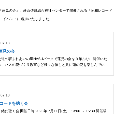
る『蓮見の会』、愛西佐織総合福祉センターで開催される『昭和レコード
たにイベントに追加いたしました。
.07.13
)】蓮見の会
道の駅ふれあいの里HASUパークで蓮見の会を３年ぶりに開催いた
き、ハスの花づくり教室など様々な催しと共に蓮の花を楽しんでいた
だけます。愛西市自慢の蓮の花を是非この機会にご観賞ください。 開催日時 2026年 7月...
.07.13
和レコードを聴く会
 13:00 ～ 15:30 開催場