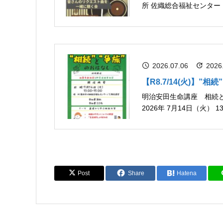
所 佐織総合福祉センター（〒496-8009 愛知県愛西市小津町観音堂２７） 概要 【定員】20名
【申込】事務所又は電話で佐
2026.07.06
2026
【R8.7/14(火)】”
明治安田生命講座 相続と争族のおはなし 同時開催血
2026年 7月14日（火） 13:00～15:00 開催場所 愛西市佐
Post
Share
Hatena