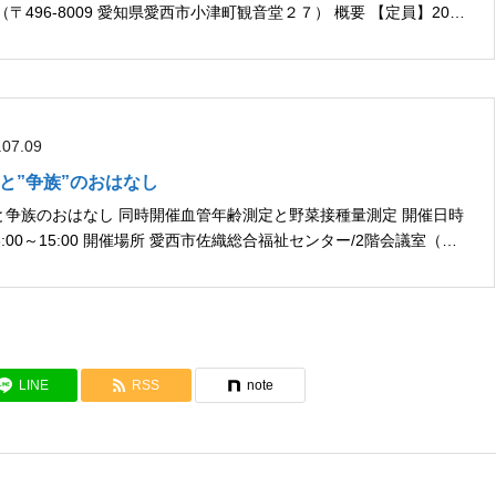
織総...
.07.09
相続”と”争族”のおはなし
管年齢測定と野菜接種量測定 開催日時
織総合福祉センター/2階会議室（〒
496-8009 愛知県愛西市小津町観音堂２７） 概...
LINE
RSS
note