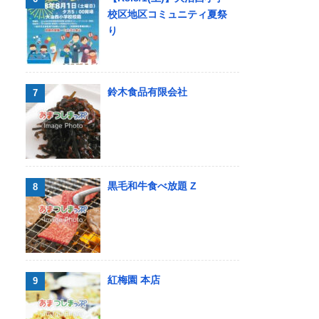
校区地区コミュニティ夏祭
り
鈴木食品有限会社
黒毛和牛食べ放題 Z
紅梅園 本店