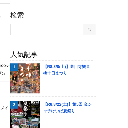
検索
人気記事
coテ
【R8.8/8(土)】甚目寺観音
た。
桃十日まつり
【R8.8/22(土)】第5回 金シ
＆メイ
ャチけいば夏祭り