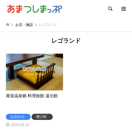
検索
お店・施設
レゴランド
レゴランド
尾張温泉郷 料理旅館 湯元館
お出かけ
蟹江町
2024.05.14