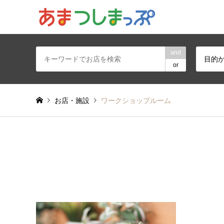
あま・津島地区
and
目的
or
お店・施設
ワークショップルーム