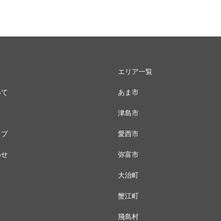
エリア一覧
いて
あま市
津島市
ップ
愛西市
わせ
弥富市
大治町
蟹江町
飛島村