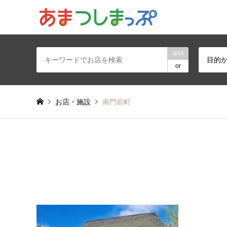
あま・津島地区
and
目的
or
お店・施設
南門前町