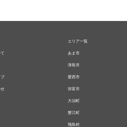
エリア一覧
いて
あま市
津島市
ップ
愛西市
わせ
弥富市
大治町
蟹江町
飛島村