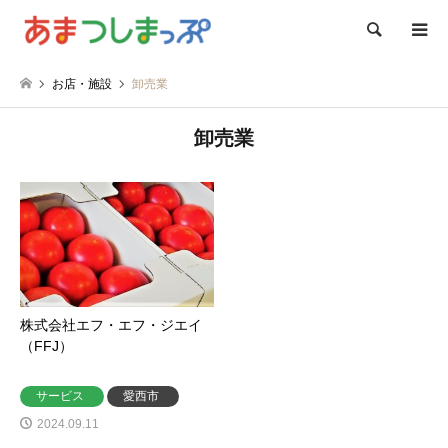
検索
お店・施設
卸売業
卸売業
株式会社エフ・エフ・ジエイ
（FFJ）
サービス
愛西市
2024.09.11