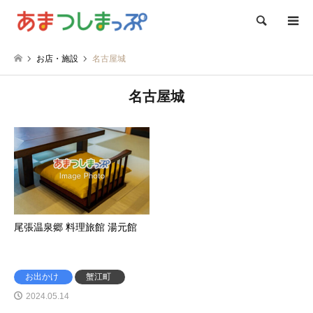
検索
お店・施設
名古屋城
名古屋城
尾張温泉郷 料理旅館 湯元館
お出かけ
蟹江町
2024.05.14