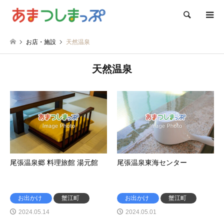
検索
お店・施設
天然温泉
天然温泉
尾張温泉郷 料理旅館 湯元館
尾張温泉東海センター
お出かけ
蟹江町
お出かけ
蟹江町
2024.05.14
2024.05.01