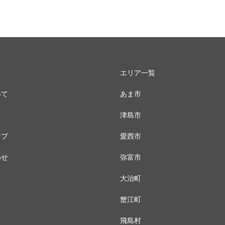
エリア一覧
いて
あま市
津島市
ップ
愛西市
わせ
弥富市
大治町
蟹江町
飛島村