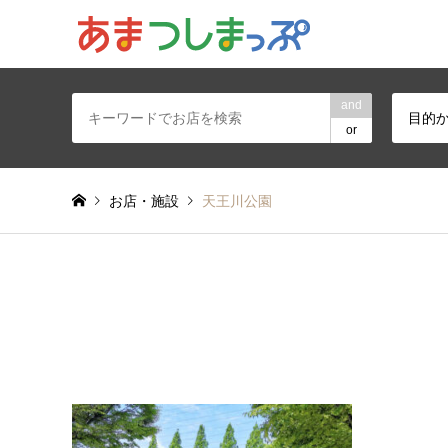
あま・津島地区
and
目的
or
お店・施設
天王川公園