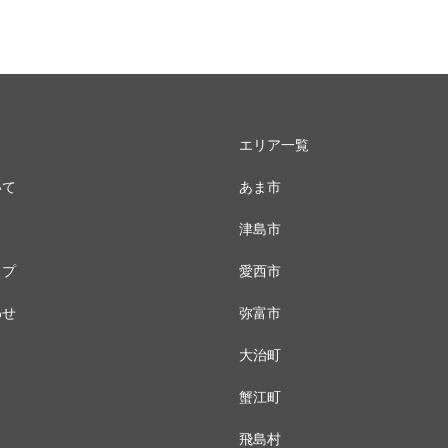
エリア一覧
いて
あま市
津島市
ップ
愛西市
わせ
弥富市
大治町
蟹江町
飛島村