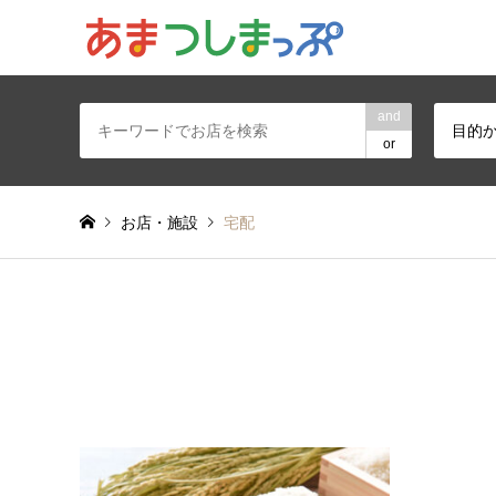
あま・津島地区
and
目的
or
お店・施設
宅配