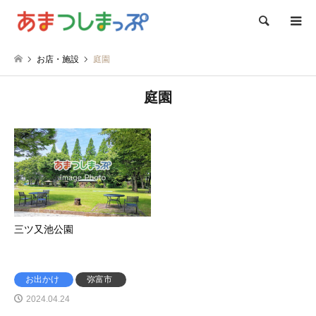
検索
お店・施設
庭園
庭園
三ツ又池公園
お出かけ
弥富市
2024.04.24