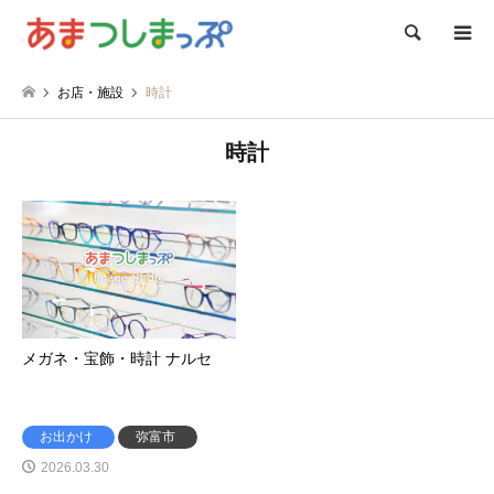
検索
お店・施設
時計
時計
メガネ・宝飾・時計 ナルセ
お出かけ
弥富市
2026.03.30