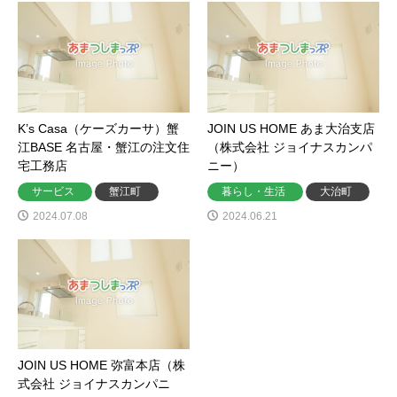
K’s Casa（ケーズカーサ）蟹
JOIN US HOME あま大治支店
江BASE 名古屋・蟹江の注文住
（株式会社 ジョイナスカンパ
宅工務店
ニー）
サービス
蟹江町
暮らし・生活
大治町
2024.07.08
2024.06.21
JOIN US HOME 弥富本店（株
式会社 ジョイナスカンパニ