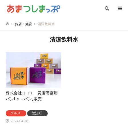
検索
お店・施設
清涼飲料水
清涼飲料水
株式会社ヨコエ 災害備蓄用
パン｢ｅ－パン｣販売
グルメ
蟹江町
2024.04.16