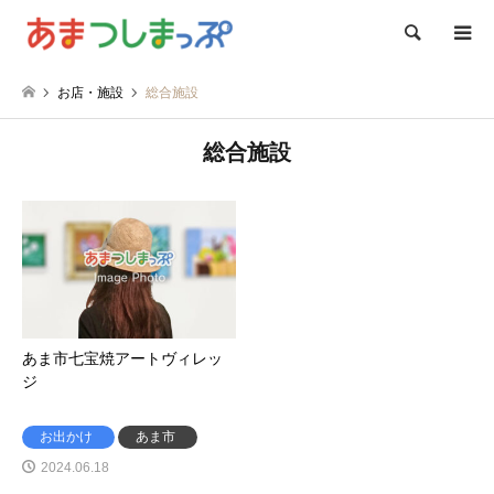
検索
お店・施設
総合施設
総合施設
あま市七宝焼アートヴィレッ
ジ
お出かけ
あま市
2024.06.18