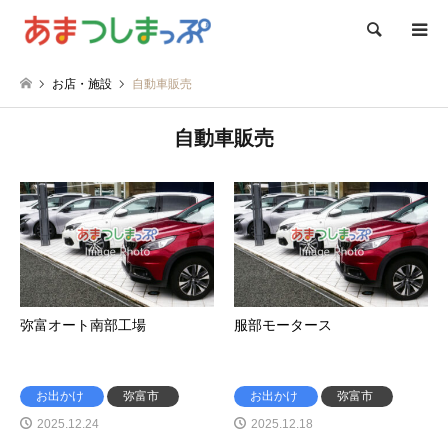
検索
お店・施設
自動車販売
自動車販売
弥富オート南部工場
服部モータース
お出かけ
弥富市
お出かけ
弥富市
2025.12.24
2025.12.18