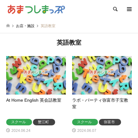
検索
お店・施設
英語教室
英語教室
At Home English 英会話教室
ラボ・パーティ弥富市子宝教
室
スクール
蟹江町
スクール
弥富市
2024.06.24
2024.06.07