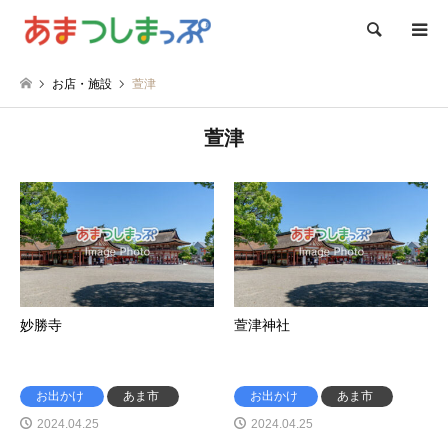
検索
お店・施設
萱津
萱津
妙勝寺
萱津神社
お出かけ
あま市
お出かけ
あま市
2024.04.25
2024.04.25