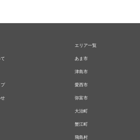
エリア一覧
いて
あま市
津島市
ップ
愛西市
わせ
弥富市
大治町
蟹江町
飛島村