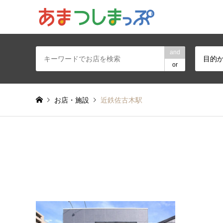
あま・津島地区
and
目的
or
お店・施設
近鉄佐古木駅