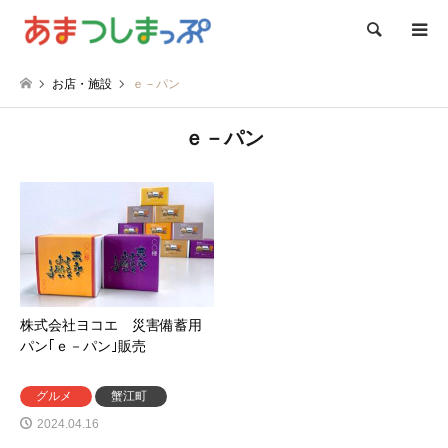
検索
お店・施設
ｅ－パン
ｅ－パン
株式会社ヨコエ 災害備蓄用
パン｢ｅ－パン｣販売
グルメ
蟹江町
2024.04.16