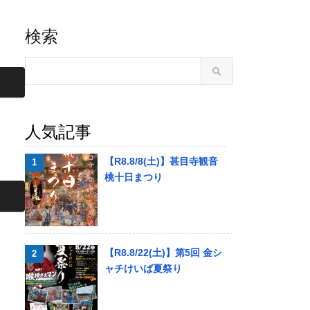
検索
人気記事
【R8.8/8(土)】甚目寺観音
桃十日まつり
【R8.8/22(土)】第5回 金シ
ャチけいば夏祭り