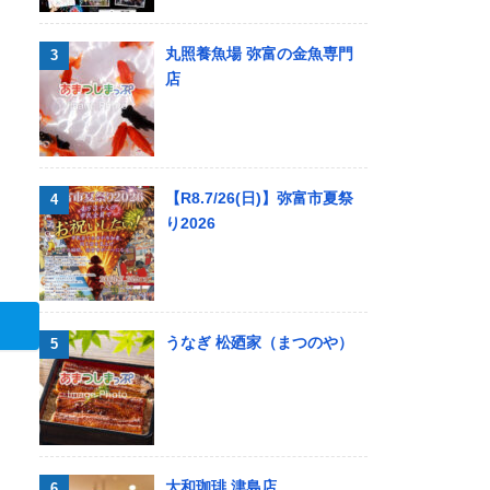
丸照養魚場 弥富の金魚専門
店
【R8.7/26(日)】弥富市夏祭
り2026
うなぎ 松廼家（まつのや）
大和珈琲 津島店