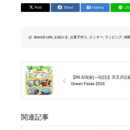
Post
Share
Hatena
LI
&wood cafe
,
お絵かき
,
お菓子作り
,
クッキー
,
ラッピング
,
体
【R6.5/3(金)～5(日)】天王川公
Green Festa 2024
関連記事