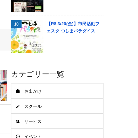
【R8.3/20(金)】市民活動フ
ェスタ つしまパラダイス
カテゴリー一覧
お出かけ
スクール
サービス
イベント