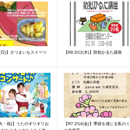
/9(日)】さつまいもスイーツ
【R8.3/12(木)】防犯かるた講座
/5(火・祝)】うたのギリギリお
【R7.2/14(金)】季節を感じる私の