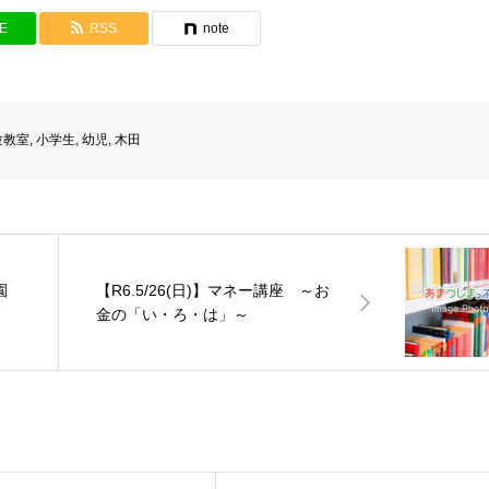
NE
RSS
note
験教室
,
小学生
,
幼児
,
木田
園
【R6.5/26(日)】マネー講座 ～お
金の「い・ろ・は」～