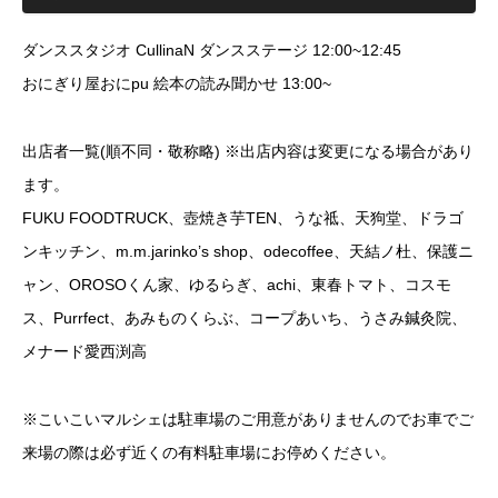
ダンススタジオ CullinaN ダンスステージ 12:00~12:45
おにぎり屋おにpu 絵本の読み聞かせ 13:00~
出店者一覧(順不同・敬称略) ※出店内容は変更になる場合があり
ます。
FUKU FOODTRUCK、壺焼き芋TEN、うな祗、天狗堂、ドラゴ
ンキッチン、m.m.jarinko’s shop、odecoffee、天結ノ杜、保護ニ
ャン、OROSOくん家、ゆるらぎ、achi、東春トマト、コスモ
ス、Purrfect、あみものくらぶ、コープあいち、うさみ鍼灸院、
メナード愛西渕高
※こいこいマルシェは駐車場のご用意がありませんのでお車でご
来場の際は必ず近くの有料駐車場にお停めください。