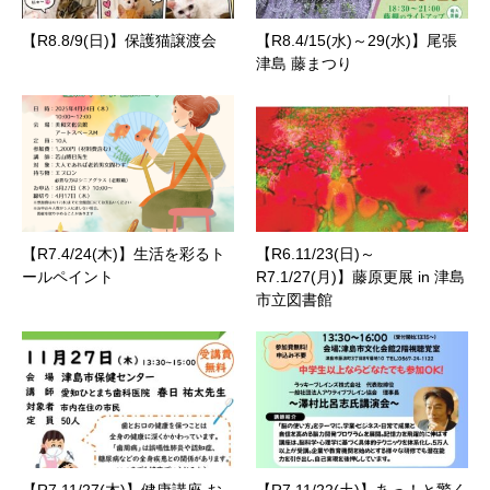
【R8.8/9(日)】保護猫譲渡会
【R8.4/15(水)～29(水)】尾張
津島 藤まつり
【R7.4/24(木)】生活を彩るト
【R6.11/23(日)～
ールペイント
R7.1/27(月)】藤原更展 in 津島
市立図書館
【R7.11/27(木)】健康講座 お
【R7.11/22(土)】あっ！と驚く