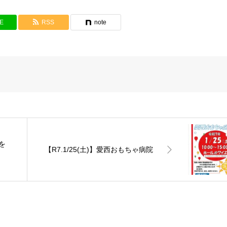
NE
RSS
note
トを
【R7.1/25(土)】愛西おもちゃ病院