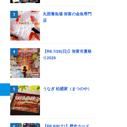
丸照養魚場 弥富の金魚専門
店
【R8.7/26(日)】弥富市夏祭
り2026
うなぎ 松廼家（まつのや）
【R8.8/8(土)】歴史カード