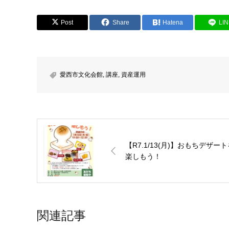
Post
Share
Hatena
LI
愛西市文化会館
,
講座
,
資産運用
【R7.1/13(月)】おもちデザー
楽しもう！
関連記事