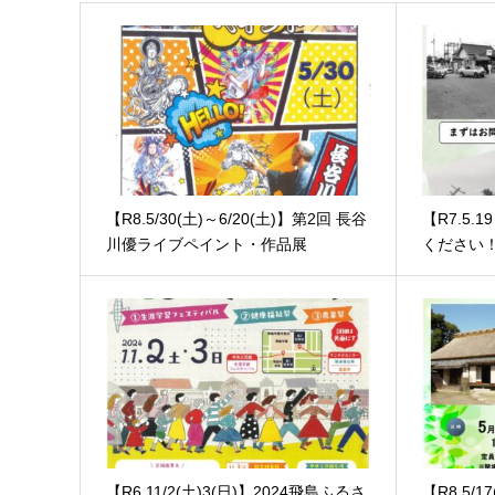
【R8.5/30(土)～6/20(土)】第2回 長谷
【R7.5
川優ライブペイント・作品展
ください
【R6.11/2(土)3(日)】2024飛島ふるさ
【R8.5/