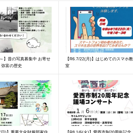
.19～】昔の写真募集中 お寄せ
【R6.7/22(月)】はじめてのスマホ
！弥富の歴史
室
17(日)】重要文化財服部家住
【R8.1/6(火)】愛西市制20周年記念