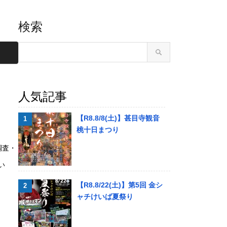
検索
人気記事
【R8.8/8(土)】甚目寺観音
桃十日まつり
調査・
い
【R8.8/22(土)】第5回 金シ
ャチけいば夏祭り