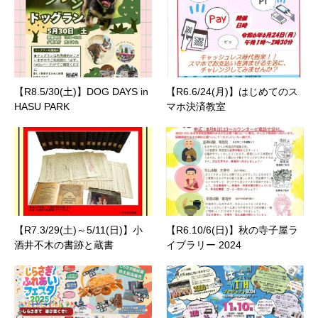
【R8.5/30(土)】DOG DAYS in
【R6.6/24(月)】はじめてのス
HASU PARK
マホ決済教室
【R7.3/29(土)～5/11(日)】小
【R6.10/6(日)】秋の寺子屋ラ
酒井不木の書跡と蔵書
イブラリー 2024