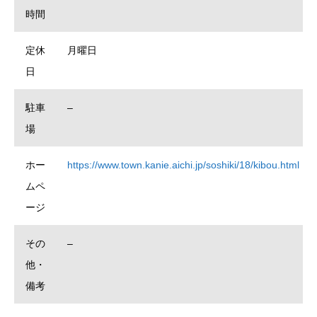
時間
定休
月曜日
日
駐車
–
場
ホー
https://www.town.kanie.aichi.jp/soshiki/18/kibou.html
ムペ
ージ
その
–
他・
備考