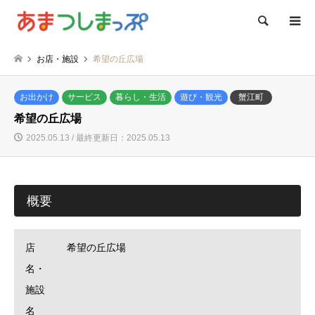
検索
お店・施設
希望の丘広場
お出かけ
サービス
暮らし・生活
遊び・観光
蟹江町
希望の丘広場
2025.05.13 / 最終更新日：2025.05.13
概要
店
希望の丘広場
名・
施設
名