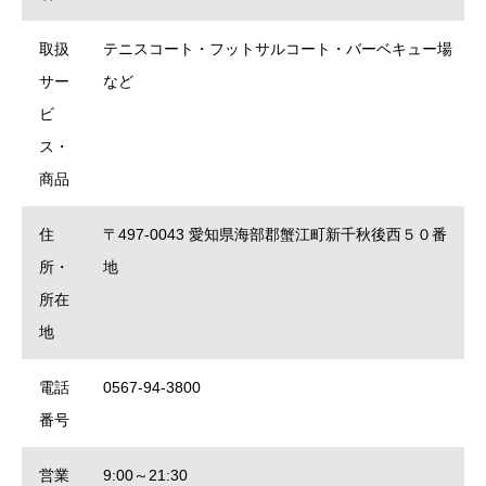
取扱
テニスコート・フットサルコート・バーベキュー場
サー
など
ビ
ス・
商品
住
〒497-0043 愛知県海部郡蟹江町新千秋後西５０番
所・
地
所在
地
電話
0567-94-3800
番号
営業
9:00～21:30