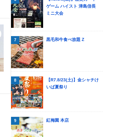
ゲーム ハイスト 津島信長
ミニ大会
黒毛和牛食べ放題 Z
【R7.8/23(土)】金シャチけ
いば夏祭り
紅梅園 本店