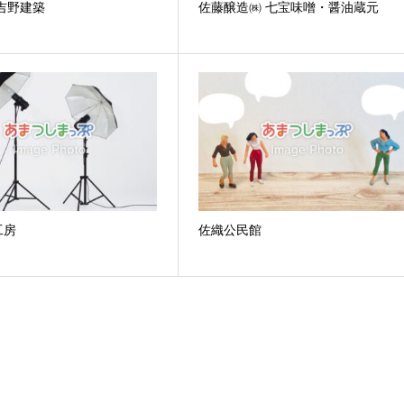
吉野建築
佐藤醸造㈱ 七宝味噌・醤油蔵元
工房
佐織公民館