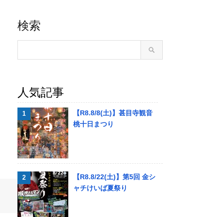
検索
人気記事
【R8.8/8(土)】甚目寺観音
桃十日まつり
【R8.8/22(土)】第5回 金シ
ャチけいば夏祭り