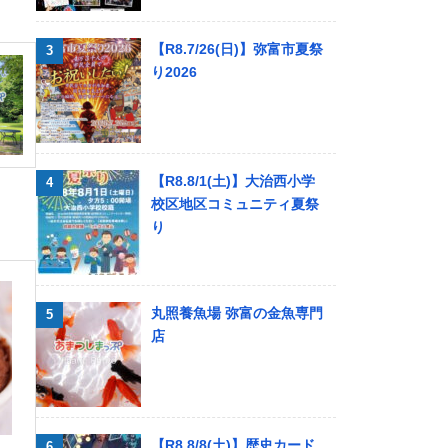
【R8.7/26(日)】弥富市夏祭
り2026
【R8.8/1(土)】大治西小学
校区地区コミュニティ夏祭
り
丸照養魚場 弥富の金魚専門
店
【R8.8/8(土)】歴史カード