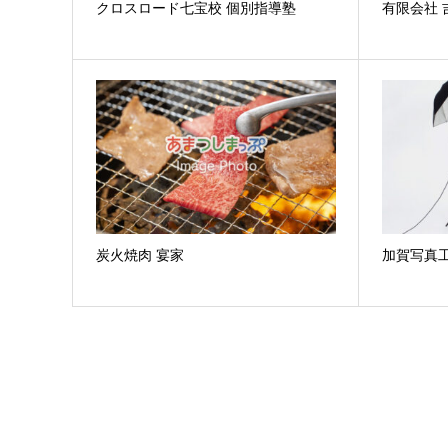
クロスロード七宝校 個別指導塾
有限会社 
炭火焼肉 宴家
加賀写真