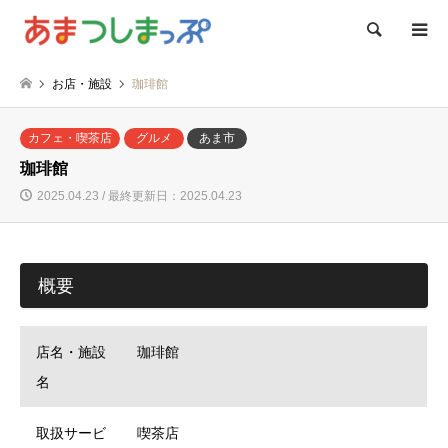
検索
お店・施設
珈琲館
カフェ・喫茶店
グルメ
あま市
珈琲館
2025.04.23 / 最終更新日：2025.04.23
概要
店名・施設
珈琲館
名
取扱サービ
喫茶店