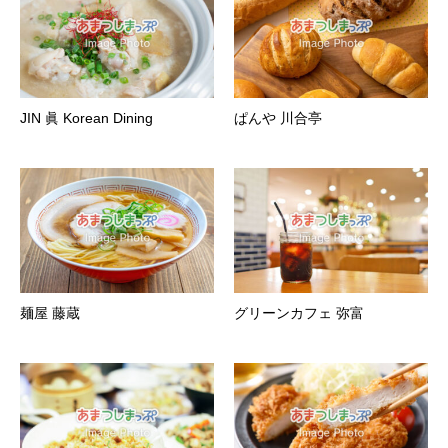
JIN 眞 Korean Dining
ぱんや 川合亭
麺屋 藤蔵
グリーンカフェ 弥富