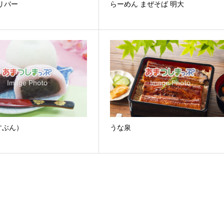
リバー
らーめん まぜそば 明大
すぶん）
うな泉