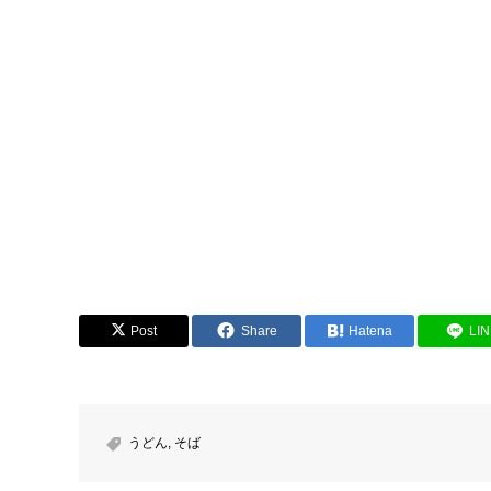
Post
Share
Hatena
LI
うどん
,
そば