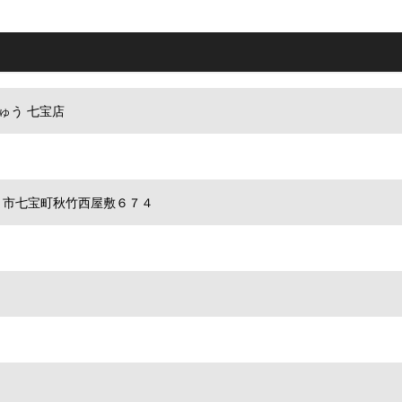
ゅう 七宝店
県あま市七宝町秋竹西屋敷６７４