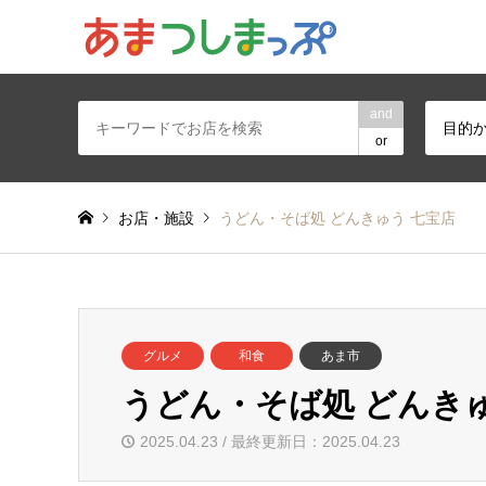
あま・津島地区
and
目的
or
お店・施設
うどん・そば処 どんきゅう 七宝店
グルメ
和食
あま市
うどん・そば処 どんきゅ
2025.04.23 / 最終更新日：2025.04.23