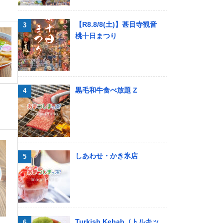
【R8.8/8(土)】甚目寺観音
桃十日まつり
黒毛和牛食べ放題 Z
しあわせ・かき氷店
Turkish Kebab（トルキッ