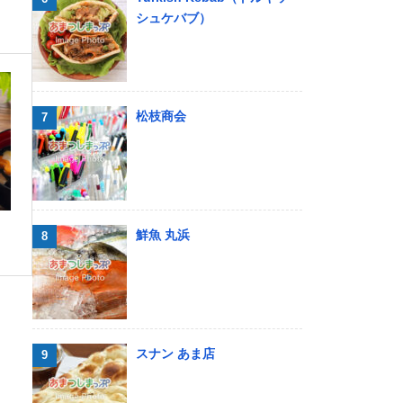
シュケバブ）
松枝商会
鮮魚 丸浜
スナン あま店