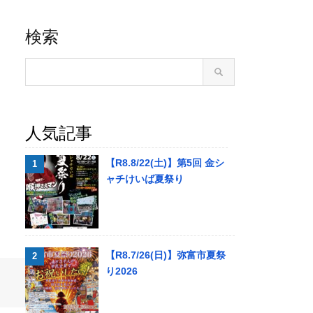
検索
人気記事
【R8.8/22(土)】第5回 金シ
ャチけいば夏祭り
【R8.7/26(日)】弥富市夏祭
り2026