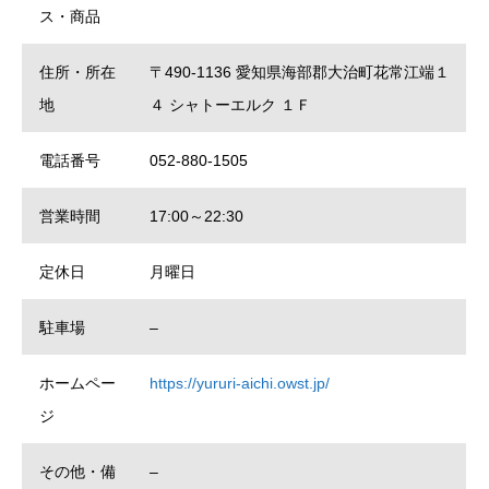
ス・商品
住所・所在
〒490-1136 愛知県海部郡大治町花常江端１
地
４ シャトーエルク １Ｆ
電話番号
052-880-1505
営業時間
17:00～22:30
定休日
月曜日
駐車場
–
ホームペー
https://yururi-aichi.owst.jp/
ジ
その他・備
–