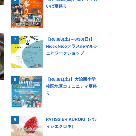
いば夏祭り
【R8.8/8(土)～8/30(日)】
NiccoNicoテラスdeマルシ
ェとワークショップ
【R8.8/1(土)】大治西小学
校区地区コミュニティ夏祭
り
PATISSIER KUROKI（パテ
ィシエクロキ）