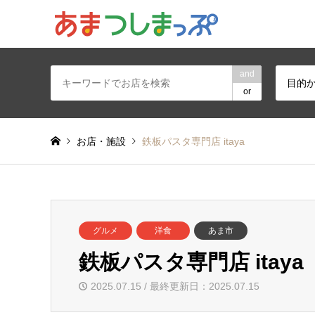
あま・津島地区
and
目的
or
お店・施設
鉄板パスタ専門店 itaya
グルメ
洋食
あま市
鉄板パスタ専門店 itaya
2025.07.15 / 最終更新日：2025.07.15