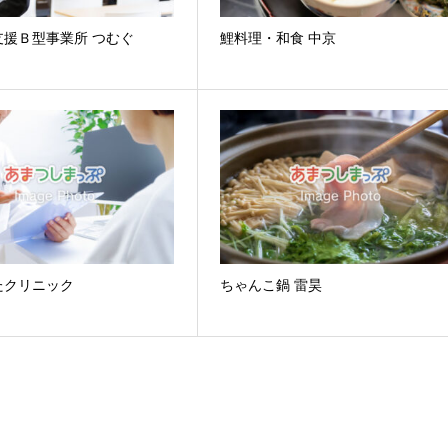
支援Ｂ型事業所 つむぐ
鯉料理・和食 中京
たクリニック
ちゃんこ鍋 雷昊