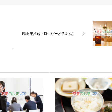
珈琲 美桃旅・庵（びーどろあん）