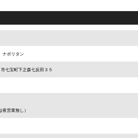
、ナポリタン
県あま市七宝町下之森七反田３５
（月曜は夜営業無し）