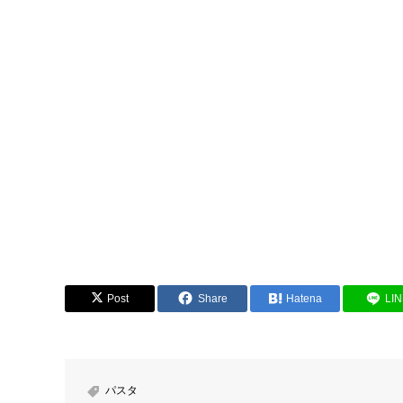
Post
Share
Hatena
LI
パスタ