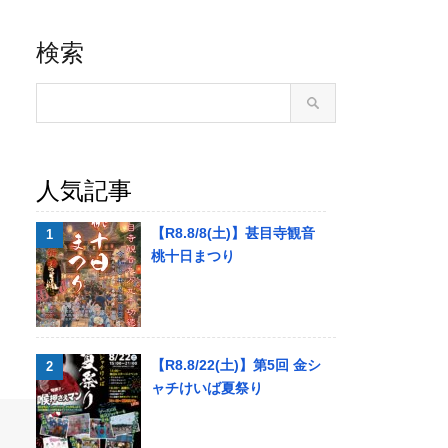
検索
人気記事
【R8.8/8(土)】甚目寺観音
桃十日まつり
【R8.8/22(土)】第5回 金シ
ャチけいば夏祭り