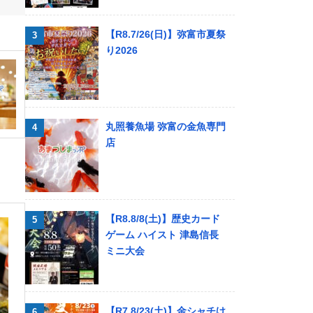
【R8.7/26(日)】弥富市夏祭
り2026
丸照養魚場 弥富の金魚専門
店
【R8.8/8(土)】歴史カード
ゲーム ハイスト 津島信長
ミニ大会
【R7.8/23(土)】金シャチけ