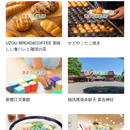
UZOU BREAD&COFFEE 美味
かどや｜たこ焼き
しい食パンと珈琲の店
新蟹江児童館
銭洗尾張弁財天 富吉神社