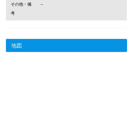
その他・備
–
考
地図