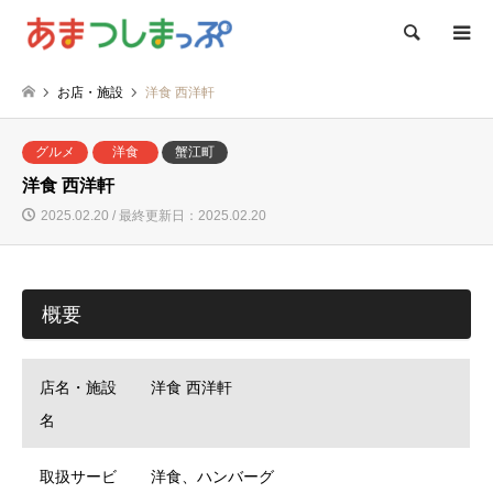
検索
お店・施設
洋食 西洋軒
グルメ
洋食
蟹江町
洋食 西洋軒
2025.02.20 / 最終更新日：2025.02.20
概要
店名・施設
洋食 西洋軒
名
取扱サービ
洋食、ハンバーグ