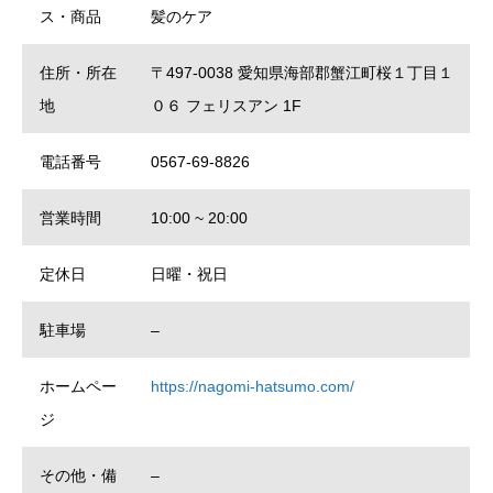
ス・商品
髪のケア
住所・所在
〒497-0038 愛知県海部郡蟹江町桜１丁目１
地
０６ フェリスアン 1F
電話番号
0567-69-8826
営業時間
10:00 ~ 20:00
定休日
日曜・祝日
駐車場
–
ホームペー
https://nagomi-hatsumo.com/
ジ
その他・備
–