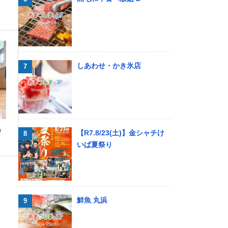
しあわせ・かき氷店
）
【R7.8/23(土)】金シャチけ
いば夏祭り
鮮魚 丸浜