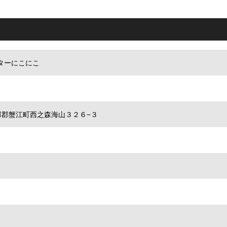
ターにこにこ
県海部郡蟹江町西之森海山３２６−３