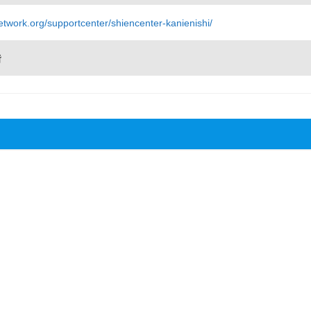
twork.org/supportcenter/shiencenter-kanienishi/
階