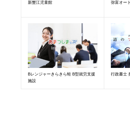
新蟹江児童館
弥富オー
Bレンジャーきらきら蛙 B型就労支援
行政書士 
施設