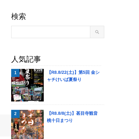
検索
人気記事
【R8.8/22(土)】第5回 金シ
ャチけいば夏祭り
【R8.8/8(土)】甚目寺観音
桃十日まつり