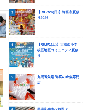
【R8.7/26(日)】弥富市夏祭
り2026
【R8.8/1(土)】大治西小学
校区地区コミュニティ夏祭
り
丸照養魚場 弥富の金魚専門
店
黒毛和牛食べ放題 Z