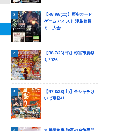
【R8.8/8(土)】歴史カード
ゲーム ハイスト 津島信長
ミニ大会
【R8.7/26(日)】弥富市夏祭
り2026
【R7.8/23(土)】金シャチけ
いば夏祭り
丸照養魚場 弥富の金魚専門