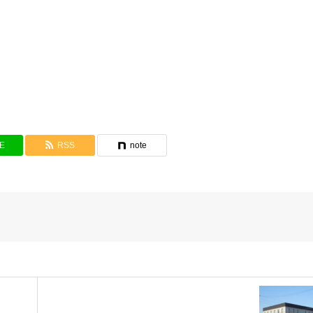
NE
RSS
note