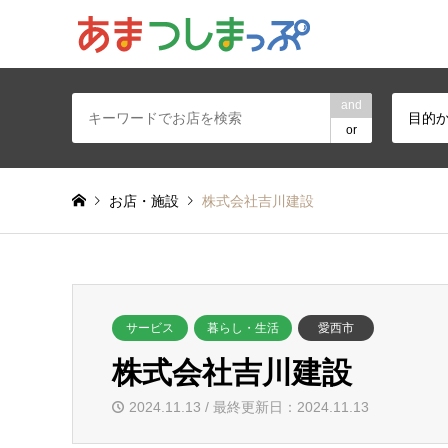
あま・津島地区
and
目的
or
お店・施設
株式会社吉川建設
サービス
暮らし・生活
愛西市
株式会社吉川建設
2024.11.13 / 最終更新日：2024.11.13