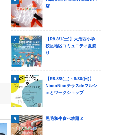
店
【R8.8/1(土)】大治西小学
校区地区コミュニティ夏祭
り
【R8.8/8(土)～8/30(日)】
NiccoNicoテラスdeマルシ
ェとワークショップ
黒毛和牛食べ放題 Z