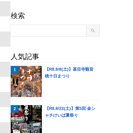
検索
人気記事
【R8.8/8(土)】甚目寺観音
桃十日まつり
【R8.8/22(土)】第5回 金シ
ャチけいば夏祭り