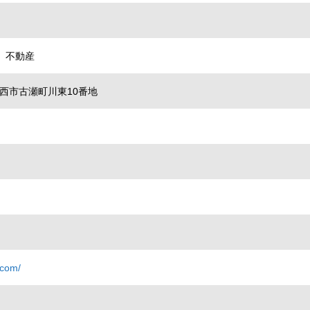
、不動産
県愛西市古瀬町川東10番地
.com/