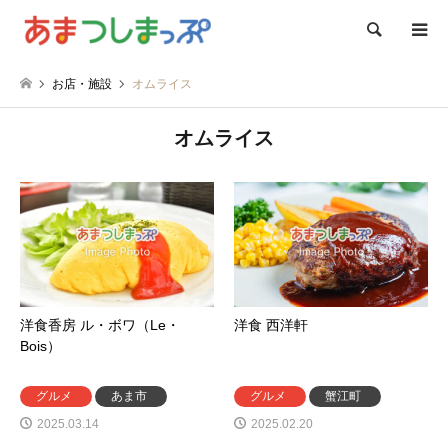
検索
お店・施設
オムライス
オムライス
洋食香房 ル・ボワ（Le・
洋食 西洋軒
Bois）
グルメ
あま市
グルメ
蟹江町
2025.03.14
2025.02.20