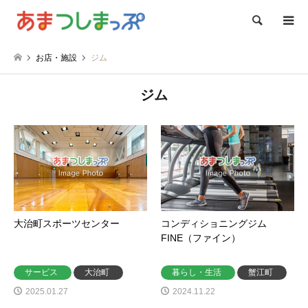
検索
お店・施設
ジム
ジム
大治町スポーツセンター
コンディショニングジム
FINE（ファイン）
サービス
大治町
暮らし・生活
蟹江町
2025.01.27
2024.11.22