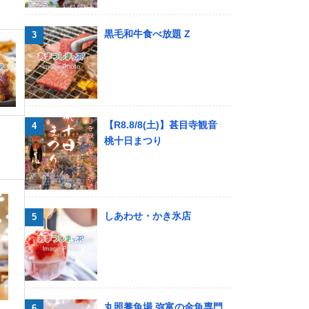
黒毛和牛食べ放題 Z
【R8.8/8(土)】甚目寺観音
桃十日まつり
しあわせ・かき氷店
丸照養魚場 弥富の金魚専門