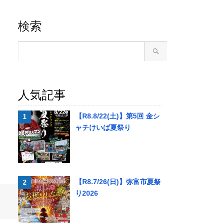
検索
人気記事
【R8.8/22(土)】第5回 金シ
ャチけいば夏祭り
【R8.7/26(日)】弥富市夏祭
り2026