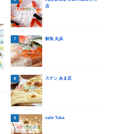
店
鮮魚 丸浜
スナン あま店
cafe Taka