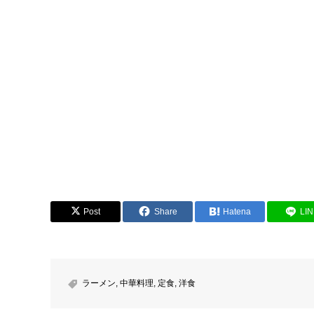
Post
Share
Hatena
LI
ラーメン
,
中華料理
,
定食
,
洋食