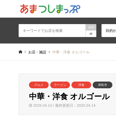
あま・津島地区
and
目的
or
お店・施設
中華・洋食 オルゴール
グルメ
ラーメン
洋食
津島市
中華・洋食 オルゴール
2025.04.14 / 最終更新日：2025.04.14